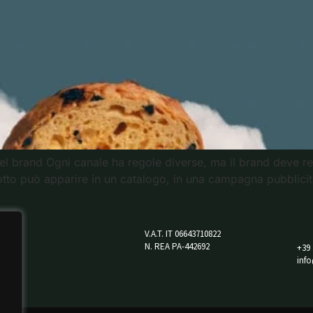
del brand Ogni canale ha regole diverse, ma il brand deve re
to può apparire in un catalogo, in una campagna pubblicitari
V.A.T. IT 06643710822
N. REA PA-442692
+39
inf