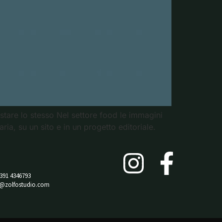
stare lo stesso Nel settore food le immagini
a, su un sito e in un progetto editoriale.
 391 4346793
o@zolfostudio.com