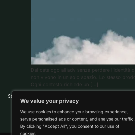
Dal catalogo all’adv senza perdere l’identità 
non vivono in un solo spazio. Lo stesso prodot
Ogni contesto richiede un […]
Studio Address: Corso Pietro Pisani n.67 90129 – Palermo Italy
We value your privacy
We value your privacy
We use cookies to enhance your browsing experience,
We use cookies to enhance your browsing experience,
serve personalised ads or content, and analyse our traffic.
serve personalised ads or content, and analyse our traffic.
By clicking "Accept All", you consent to our use of
By clicking "Accept All", you consent to our use of
cookies.
cookies.