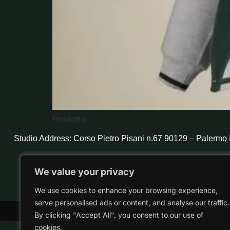
Prodotto
Studio Address: Corso Pietro Pisani n.67 90129 – Palermo I
We value your privacy
We value your privacy
We use cookies to enhance your browsing experience,
We use cookies to enhance your browsing experience,
serve personalised ads or content, and analyse our traffic.
serve personalised ads or content, and analyse our traffic.
Copyright ©2024 Zolfo Studio di D'Anna Antonino
By clicking "Accept All", you consent to our use of
By clicking "Accept All", you consent to our use of
cookies.
cookies.