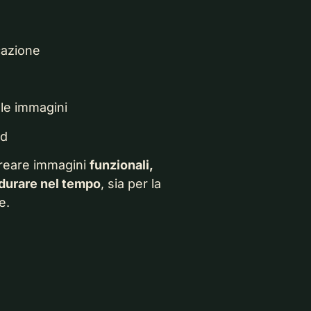
cazione
elle immagini
nd
creare immagini
funzionali,
 durare nel tempo
, sia per la
e.