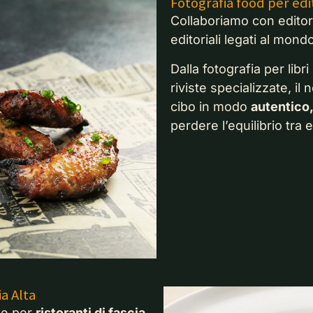
Fotografia food per edito
Collaboriamo con editori
editoriali legati al mond
Dalla fotografia per libr
riviste specializzate, il 
cibo in modo
autentico,
perdere l’equilibrio tra 
ia Alta
he per
ristoranti di fascia