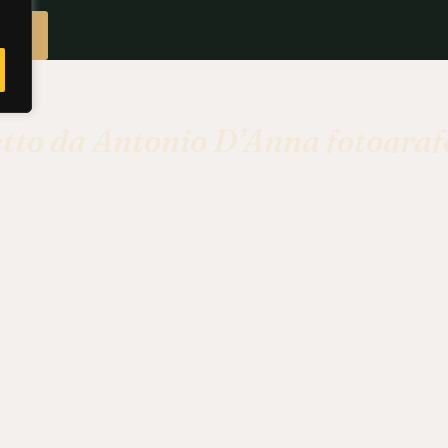
lio
etto da Antonio D’Anna fotografo
 esperienza ventennale nella foto
prodotto per l’ADV ed editorial
 STATI PUBBLICATI E COMMISSIONATI 
INTERNAZIONALI COME:
 | GQ MAGAZINE UK | LON
OSTINI LIBRI | CASA NAT