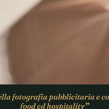
lla fotografia pubblicitaria e 
food ed hospitality
”