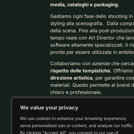
media, cataloghi e packaging
.
Gestiamo ogni fase dello shooting in
styling alla scenografia. Dalla compo
della scena. Fino alla post-produzio
tempo reale con Art Director che la
software altamente specializzati. Il r
pronta per essere utilizzata in ambito
Collaboriamo con aziende che cerc
rispetto delle tempistiche
.
Offriamo
direzione artistica
, per garantire coe
materiali. Questo permette al brand
chiaro e professionale.
Se vuoi migliorare l’immagine del tu
We value your privacy
We value your privacy
valore percepito del tuo brand, poss
We use cookies to enhance your browsing experience,
We use cookies to enhance your browsing experience,
Contattaci per raccontarci il tuo pro
serve personalised ads or content, and analyse our traffic.
serve personalised ads or content, and analyse our traffic.
prodotto in un’immagine che funzion
By clicking "Accept All", you consent to our use of
By clicking "Accept All", you consent to our use of