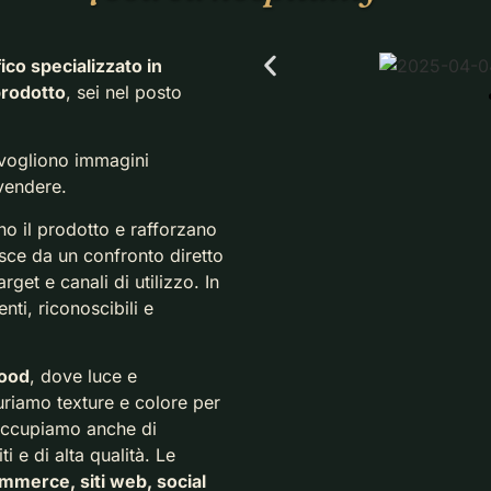
ico specializzato in
 prodotto
, sei nel posto
vogliono immagini
 vendere.
no il prodotto e rafforzano
asce da un confronto diretto
arget e canali di utilizzo. In
i, riconoscibili e
food
, dove luce e
riamo texture e colore per
 occupiamo anche di
iti e di alta qualità.
Le
mmerce, siti web, social